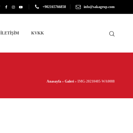
+902165766858
info@sakagrup.com
İLETİŞİM
KVKK
Anasayfa
»
Galeri
»
IMG-20210405-WA0088