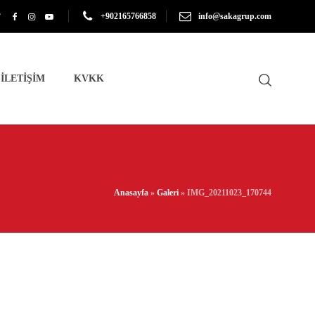
+902165766858
info@sakagrup.com
İLETİŞİM
KVKK
Anasayfa
»
Galeri
»
IMG_20211023_170744